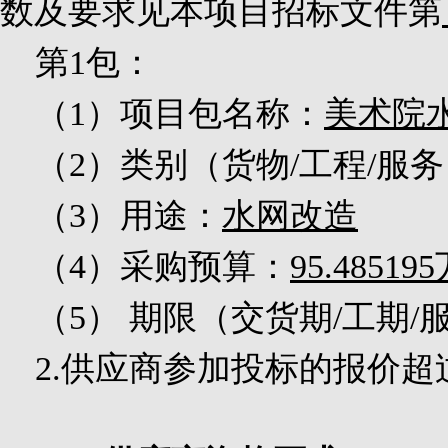
数及要求见本项目招标文件第
第
1
包：
（
1
）项目包名称：
美术院
（
2
）类别（货物
/
工程
/
服务
（
3
）用途：
水网改造
（
4
）采购预算：
95.485195
（
5
）
期限（交货期
/
工期
/
2.
供应商参加投标的报价超