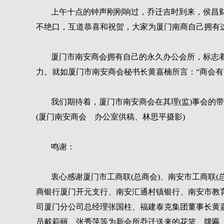
上午十点的钟声刚刚响过，乔迁吉时到来，侯昌
不绝口，互道恭喜和祝贺，大家为厦门南商自己拥有
厦门市南安商会拥有自己的永久办公会所，标志
力。就如厦门市南安商会秘书长黄嘉楠所言：“商会有
我们期待着，厦门市南安商会在其理(监)事会的
(厦门南安商会 办公室供稿、林思平摄影)
鸣谢：
衷心感谢厦门市工商联(总商会)、南安市工商联
商银行厦门开元支行、南安汇通村镇银行、南安市教
司厦门分公司总经理张国柱、福建泰克集团董事长黄
员戴莉丽、张秀萍等为新会所乔迁送来的花篮、牌匾