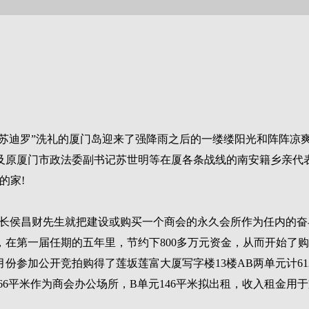
台风“苏迪罗”洗礼的厦门岛迎来了强降雨之后的一缕缕阳光和阵阵
表及原厦门市政法委副书记苏世明等在厦各条战线的南安籍乡亲代
的家!
任会长侯昌财先生就把建设或购买一个商会的永久会所作为任内的
在第一届任期的五年里，节约下800多万元资金，从而开始了
0月份参加公开竞拍购得了莲坂莲富大厦写字楼13楼AB两单元计6
66平米作为商会办公场所，B单元146平米拟出租，收入租金用