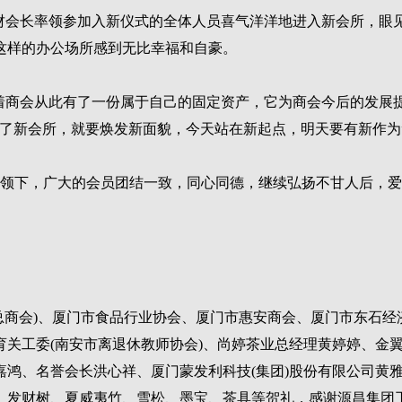
财会长率领参加入新仪式的全体人员喜气洋洋地进入新会所，眼见
这样的办公场所感到无比幸福和自豪。
着商会从此有了一份属于自己的固定资产，它为商会今后的发展
了新会所，就要焕发新面貌，今天站在新起点，明天要有新作为
带领下，广大的会员团结一致，同心同德，继续弘扬不甘人后，
(总商会)、厦门市食品行业协会、厦门市惠安商会、厦门市东石
育关工委(南安市离退休教师协会)、尚婷茶业总经理黄婷婷、金
嘉鸿、名誉会长洪心祥、厦门蒙发利科技(集团)股份有限公司黄
、发财树、夏威夷竹、雪松、墨宝、茶具等贺礼，感谢源昌集团